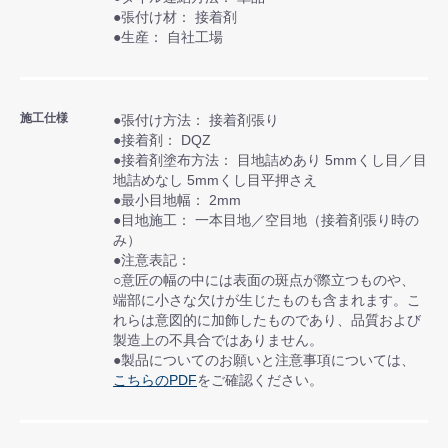
●張付け材： 接着剤
●生産： 自社工場
施工仕様
●張付け方法： 接着剤張り
●接着剤： DQZ
●接着剤塗布方法： 目地詰めあり 5mmくし目／目
地詰めなし 5mmくし目平押さえ
●最小目地幅： 2mm
●目地施工： 一本目地／空目地（接着剤張り時の
み）
●注意表記：
○意匠の幅の中には表面の斑点が際立つものや、
端部に小さな欠けが生じたものも含まれます。こ
れらは意図的に加飾したものであり、品質および
製造上の不具合ではありません。
●製品についてのお願いと注意事項については、
こちらのPDF
をご確認ください。