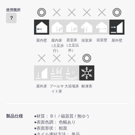
使用箇所
？
居室床
浴室壁
屋内壁
屋内床
浴室床
屋外壁
（土足以
（土足歩
外）
行）
屋外床
プールサ
大浴場床
耐凍害
イド床
製品仕様
●材質： BⅠ / 磁器質 / 無ゆう
●表面色調： 色幅あり
●表面形状： 粗面
●タイル連結方法： 単品