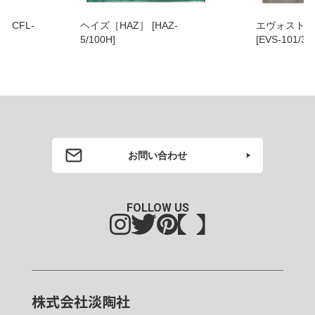
-
ヘイズ［HAZ］ [HAZ-
エヴォストー
5/100H]
[EVS-101/30
お問い合わせ
FOLLOW US
株式会社淡陶社