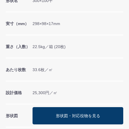
形状名
300×100平
実寸（mm）
298×98×17mm
重さ（入数）
22.5kg／箱 (20枚)
あたり枚数
33.6枚／㎡
設計価格
25,300円／㎡
形状図
形状図・対応役物を見る