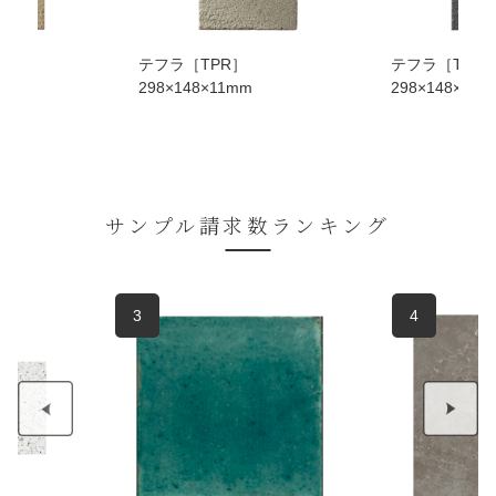
テフラ［TPR］
テフラ［TPR
m
298×148×11mm
298×148×11m
サンプル請求数ランキング
3
4