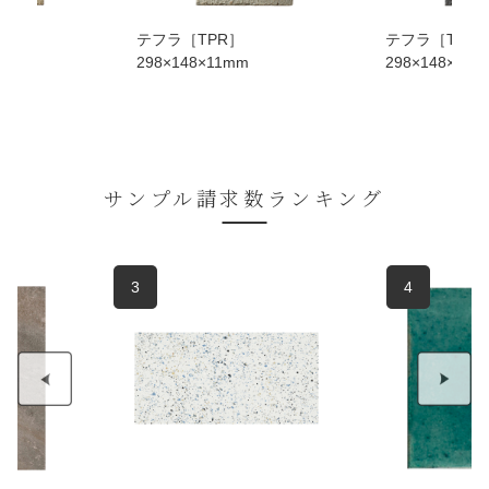
テフラ［TPR］
テフラ［TPR
m
298×148×11mm
298×148×11m
サンプル請求数ランキング
3
4