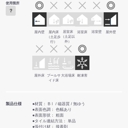
使用箇所
？
居室床
浴室壁
屋内壁
屋内床
浴室床
屋外壁
（土足以
（土足歩
外）
行）
屋外床
プールサ
大浴場床
耐凍害
イド床
製品仕様
●材質： BⅠ / 磁器質 / 無ゆう
●表面色調： 色幅あり
●表面形状： 粗面
●タイル連結方法： 単品
●張付け材： 接着剤