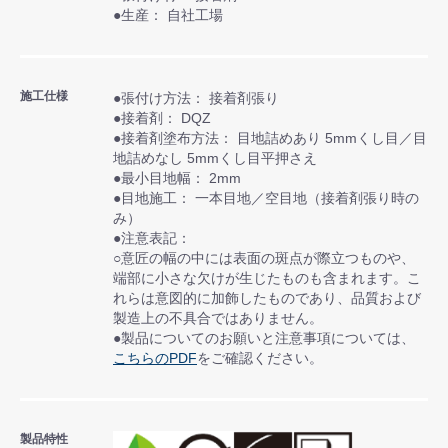
●生産： 自社工場
施工仕様
●張付け方法： 接着剤張り
●接着剤： DQZ
●接着剤塗布方法： 目地詰めあり 5mmくし目／目
地詰めなし 5mmくし目平押さえ
●最小目地幅： 2mm
●目地施工： 一本目地／空目地（接着剤張り時の
み）
●注意表記：
○意匠の幅の中には表面の斑点が際立つものや、
端部に小さな欠けが生じたものも含まれます。こ
れらは意図的に加飾したものであり、品質および
製造上の不具合ではありません。
●製品についてのお願いと注意事項については、
こちらのPDF
をご確認ください。
製品特性