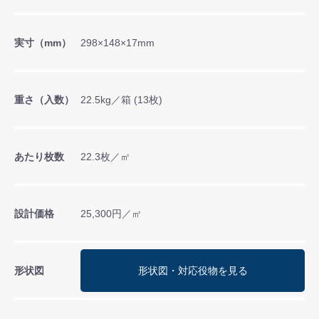
実寸（mm）
298×148×17mm
重さ（入数）
22.5kg／箱 (13枚)
あたり枚数
22.3枚／㎡
設計価格
25,300円／㎡
形状図
形状図・対応役物を見る