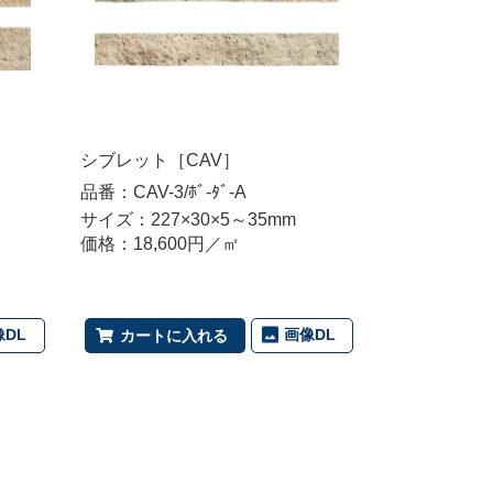
シブレット［CAV］
品番：CAV-3/ﾎﾞ-ﾀﾞ-A
サイズ：227×30×5～35mm
価格：18,600円／㎡
像DL
画像DL
カートに入れる