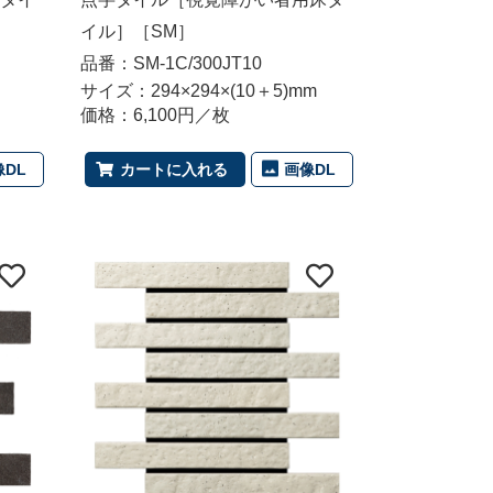
イル］［SM］
品番：SM-1C/300JT10
サイズ：294×294×(10＋5)mm
価格：6,100円／枚
像DL
画像DL
カートに入れる