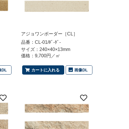
アジョワンボーダー［CL］
品番：CL-01/ﾎﾞ-ﾀﾞ-
サイズ：240×40×13mm
価格：9,700円／㎡
像DL
画像DL
カートに入れる