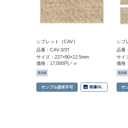
シブレット［CAV］
シブ
品番：CAV-3/3T
品番：
サイズ：227×90×12.5mm
サイズ
価格：17,000円／㎡
価格：
注文品
注文品
画像DL
サンプル請求不可
サ