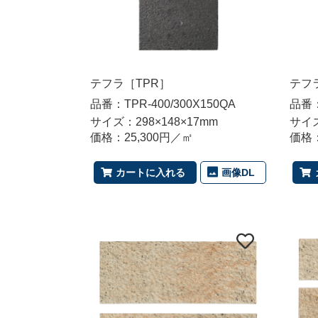
テフラ［TPR］
テフ
品番：TPR-400/300X150QA
品番：
サイズ：298×148×17mm
サイズ
価格：25,300円／㎡
価格：
画像DL
カートに入れる