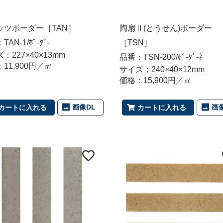
ッツボーダー［TAN］
陶扇Ⅱ(とうせん)ボーダー
AN-1/ﾎﾞ-ﾀﾞ-
［TSN］
：227×40×13mm
品番：TSN-200/ﾎﾞ-ﾀﾞ-ﾈ
11,900円／㎡
サイズ：240×40×12mm
価格：15,900円／㎡
画像DL
画
カートに入れる
カートに入れる