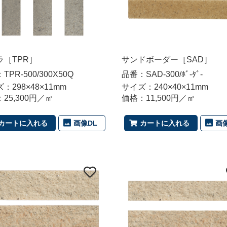
ラ［TPR］
サンドボーダー［SAD］
TPR-500/300X50Q
品番：SAD-300/ﾎﾞ-ﾀﾞ-
：298×48×11mm
サイズ：240×40×11mm
25,300円／㎡
価格：11,500円／㎡
画像DL
画
カートに入れる
カートに入れる