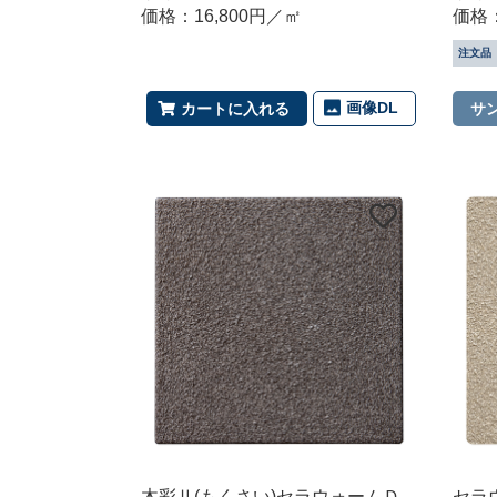
価格：16,800円／㎡
価格：
注文品
画像DL
カートに入れる
サ
木彩Ⅱ(もくさい)セラウォームＤ
セラ