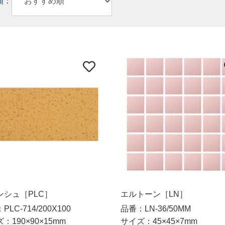
順：
ンシュ［PLC］
エルトーン［LN］
LC-714/200X100
品番：LN-36/50MM
：190×90×15mm
サイズ：45×45×7mm