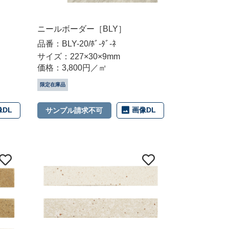
ニールボーダー［BLY］
品番：BLY-20/ﾎﾞ-ﾀﾞ-ﾈ
サイズ：227×30×9mm
価格：3,800円／㎡
限定在庫品
像DL
画像DL
サンプル請求不可