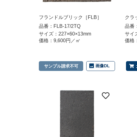
フランドルブリック［FLB］
クラ
品番：FLB-17/2TQ
品番：T
サイズ：227×60×13mm
サイズ
価格：9,600円／㎡
価格：
画像DL
サンプル請求不可