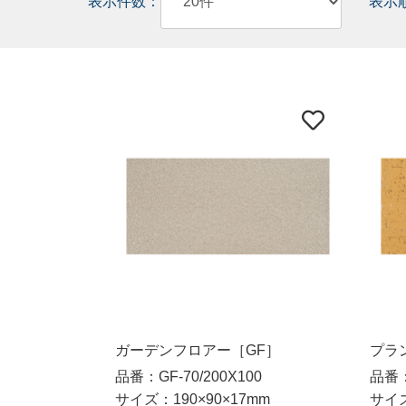
表示件数：
表示
ガーデンフロアー［GF］
プラ
品番：GF-70/200X100
品番：P
サイズ：190×90×17mm
サイズ