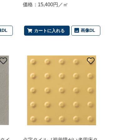
価格：15,400円／㎡
像DL
画像DL
カートに入れる
タイ
点字タイル［視覚障がい者用床タ