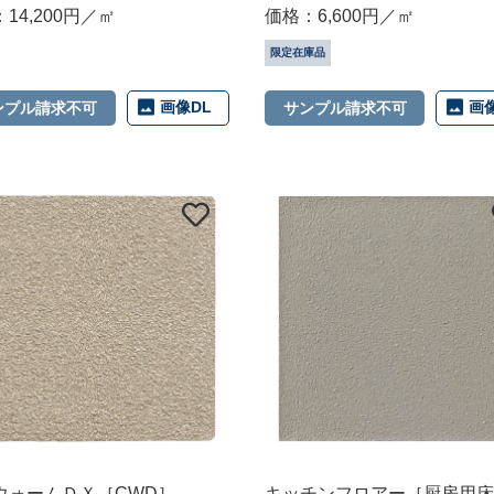
14,200円／㎡
価格：6,600円／㎡
限定在庫品
画像DL
画
ンプル請求不可
サンプル請求不可
ウォームＤＸ［CWD］
キッチンフロアー［厨房用床