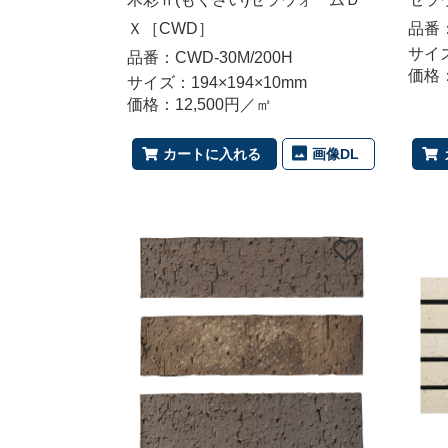
Ｘ［CWD］
品番：
サイズ
品番：CWD-30M/200H
価格：
サイズ：194×194×10mm
価格：12,500円／㎡
画像DL
カートに入れる