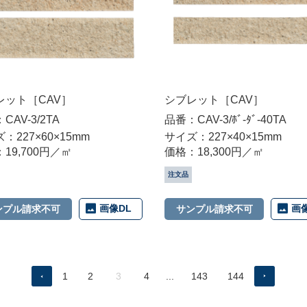
レット［CAV］
シブレット［CAV］
CAV-3/2TA
品番：CAV-3/ﾎﾞ-ﾀﾞ-40TA
：227×60×15mm
サイズ：227×40×15mm
19,700円／㎡
価格：18,300円／㎡
注文品
画像DL
画
ンプル請求不可
サンプル請求不可
1
2
3
4
...
143
144