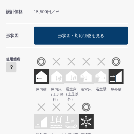
設計価格
15,500円／㎡
形状図
形状図・対応役物を見る
使用箇所
？
居室床
浴室壁
屋内壁
屋内床
浴室床
屋外壁
（土足以
（土足歩
外）
行）