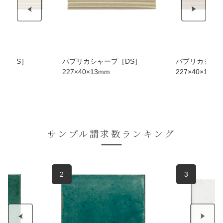
プ［DS］
パプリカシャープ［DS］
パプリカシャー
227×40×13mm
227×40×13m
サンプル請求数ランキング
2
3