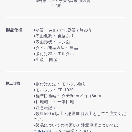
屋外床
プールサ
大浴場床
耐凍害
イド床
製品仕様
●材質： AⅡ / せっ器質 / 無ゆう
●表面色調： 色幅あり
●表面形状： スジ面
●タイル連結方法： 単品
●張付け材： モルタル
●生産： 国産
施工仕様
●張付け方法： モルタル張り
●モルタル： SF-1020
●標準目地幅： タテ6mm／ヨコ8mm
●目地施工： 一本目地
●注意表記：
○数量500㎡以上・納期60日以上としてご注文くだ
さい。
●製品についてのお願いと注意事項については、
こちらのPDF
をご確認ください。