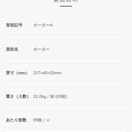
形状記号
ボーダーA
形状名
ボーダー
実寸（mm）
227×40×20mm
重さ（入数）
22.0kg／箱 (63枚)
あたり枚数
89枚／㎡