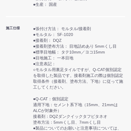
●生産： 国産
施工仕様
●張付け方法： モルタル/接着剤
●モルタル： SF-1020
●接着剤： DQZ
●接着剤塗布方法： 目地詰めあり 5mmくし目
●標準目地幅： タテ10mm／ヨコ15mm
●目地施工： 一本目地
●注意表記：
○モルタル用裏足タイルですが、Q-CAT個別認定
を取得した製品です。接着剤施工の際は個別認定
取得条件（接着剤、塗布方法、下地）に従って施
工してください。
●Q-CAT：個別認定
適用下地：セメント系下地（15mm、21mmは
ALCが対象外）
接着剤：DQZダンクイックタフピタネオ
塗布方法：5mmくし目、7mmくし目
●製品についてのお願いと注意事項については、