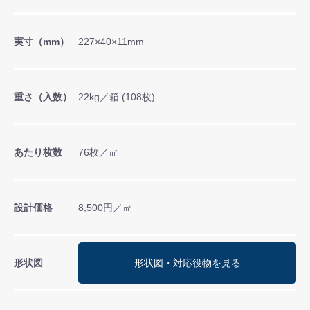
実寸（mm）
227×40×11mm
重さ（入数）
22kg／箱 (108枚)
あたり枚数
76枚／㎡
設計価格
8,500円／㎡
形状図
形状図・対応役物を見る