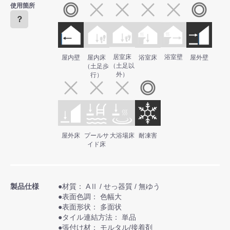
使用箇所
？
居室床
浴室壁
屋内壁
屋内床
浴室床
屋外壁
（土足以
（土足歩
外）
行）
屋外床
プールサ
大浴場床
耐凍害
イド床
製品仕様
●材質： AⅡ / せっ器質 / 無ゆう
●表面色調： 色幅大
●表面形状： 多面状
●タイル連結方法： 単品
●張付け材： モルタル/接着剤