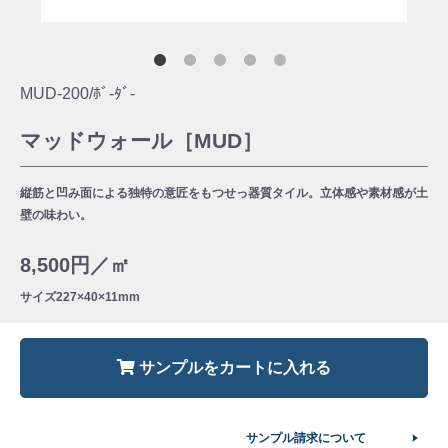
MUD-200/ﾎﾞ-ﾀﾞ-
マッドウォール［MUD］
縦筋と凹み面による独特の意匠をもつせっ器質タイル。立体感や素材感が土
壁の味わい。
8,500円／㎡
サイズ
227×40×11mm
サンプルをカートに入れる
サンプル請求について