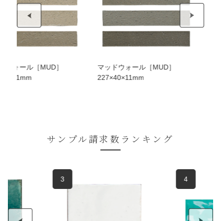
［MUD］
マッドウォール［MUD］
マッドウォール
227×40×11mm
227×40×11m
サンプル請求数ランキング
3
4