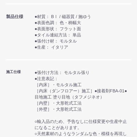
製品仕様
●材質： BⅠ / 磁器質 / 施ゆう
●表面色調： 色・柄幅大
●表面形状： フラット面
●タイル連結方法： 単品
●張付け材： モルタル
●生産： イタリア
施工仕様
●張付け方法： モルタル張り
●注意表記：
［内床］・モルタル施工
［内床（ダンフロアー）施工］●接着剤FBA-01●
目地施工 塗り目地（タフメジネオ）
［内壁］・大形乾式工法
［外壁］・大形乾式工法
○輸入品のため、予告なしに仕様変更や生産中止
になることがあります。
○天然素材のようなランダムな色・模様を再現し