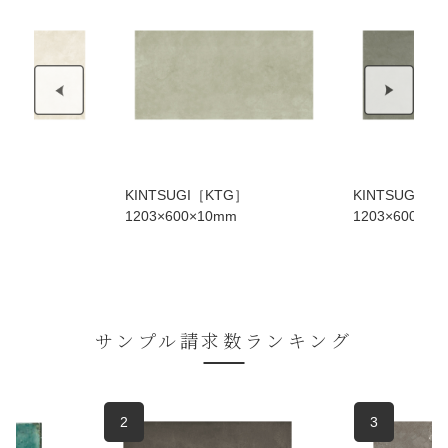
TG］
KINTSUGI［KTG］
KINTSUGI［K
mm
1203×600×10mm
1203×600×10
サンプル請求数ランキング
2
3