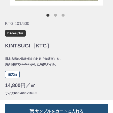
KTG-101/600
D+dee plus
KINTSUGI［KTG］
日本古来の伝統技法である「金継ぎ」を、
海外目線でre-designした装飾タイル。
注文品
14,800円／㎡
サイズ
600×600×10mm
サンプルをカートに入れる