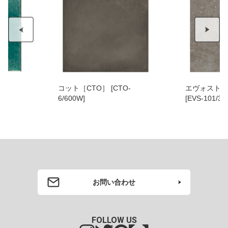
コット［CTO］ [CTO-
エヴォストー
6/600W]
[EVS-101/30
お問い合わせ
FOLLOW US