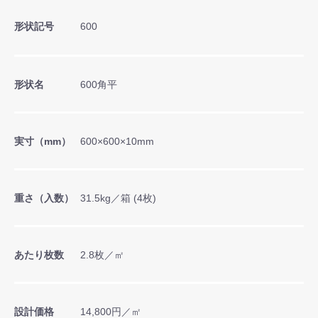
形状記号
600
形状名
600角平
実寸（mm）
600×600×10mm
重さ（入数）
31.5kg／箱 (4枚)
あたり枚数
2.8枚／㎡
設計価格
14,800円／㎡