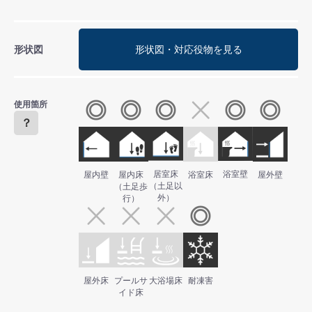
形状図
形状図・対応役物を見る
使用箇所
？
居室床
浴室壁
屋内壁
屋内床
浴室床
屋外壁
（土足以
（土足歩
外）
行）
屋外床
プールサ
大浴場床
耐凍害
イド床