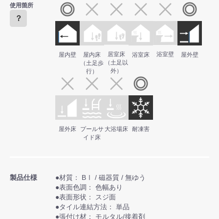
使用箇所
？
居室床
浴室壁
屋内壁
屋内床
浴室床
屋外壁
（土足以
（土足歩
外）
行）
屋外床
プールサ
大浴場床
耐凍害
イド床
製品仕様
●材質： BⅠ / 磁器質 / 無ゆう
●表面色調： 色幅あり
●表面形状： スジ面
●タイル連結方法： 単品
●張付け材： モルタル/接着剤