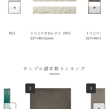
クト［KU］
トリニータセレクト［KU］
トリニータセレ
227×40×11mm
227×40×11m
サンプル請求数ランキング
2
3