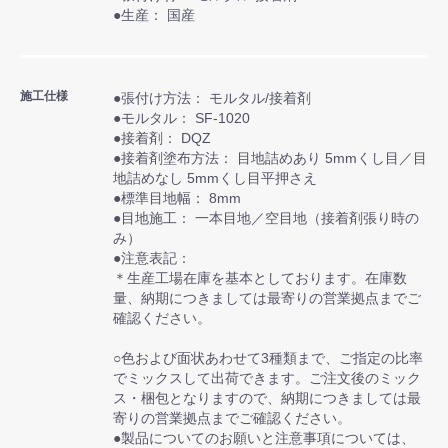
●生産： 国産
施工仕様
●張付け方法： モルタル/接着剤
●モルタル： SF-1020
●接着剤： DQZ
●接着剤塗布方法： 目地詰めあり 5mmくし目／目
地詰めなし 5mmくし目平押さえ
●標準目地幅： 8mm
●目地施工： 一本目地／空目地（接着剤張り時の
み）
●注意表記：
＊生産工場在庫を基本としております。在庫数
量、納期につきましては最寄りの営業拠点までご
確認ください。
○色および面状あわせて3種類まで、ご指定の比率
でミックスして出荷できます。ご注文後のミック
ス・梱包となりますので、納期につきましては最
寄りの営業拠点までご確認ください。
●製品についてのお願いと注意事項については、