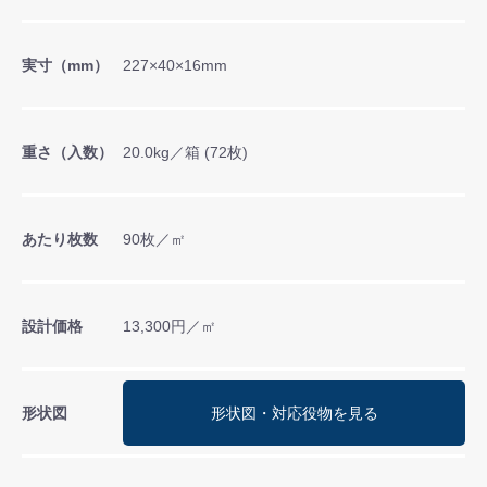
実寸（mm）
227×40×16mm
重さ（入数）
20.0kg／箱 (72枚)
あたり枚数
90枚／㎡
設計価格
13,300円／㎡
形状図
形状図・対応役物を見る