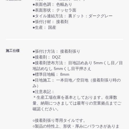
●表面色調： 色幅あり
●表面形状： テッセラ面
●タイル連結方法： 裏ドット：ダークグレー
●張付け材： 接着剤
●生産： 国産
施工仕様
●張付け方法： 接着剤張り
●接着剤： DQZ
●接着剤塗布方法： 目地詰めあり 5mmくし目／目
地詰めなし 5mmくし目平押さえ
●標準目地幅： 8mm
●目地施工： 一本目地／空目地（接着剤張り時の
み）
●注意表記：
＊生産工場在庫を基本としております。在庫数
量、納期につきましては最寄りの営業拠点までご
確認ください。
○接着剤張り専用タイルです。
○製品の特性上、形状・厚みにバラつきがありま