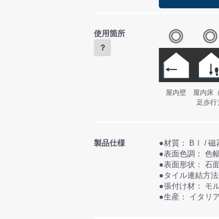
使用箇所
？
屋内壁
屋内床
足歩行
製品仕様
●表面色調：
●表面形状： 石
●張付け
●生産： イタリ