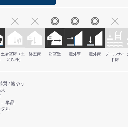
居室床（土
浴室壁
（土
浴室床
屋外壁
屋外床
プールサイ
足以外）
）
ド床
●材質： BⅠ / 磁器質 / 施ゆう
 色幅大
面
●タイル連結方法： 単品
材： モルタル
ア