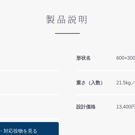
製品説明
形状名
600×30
重さ（入数）
21.5kg
設計価格
13,40
・対応役物を見る