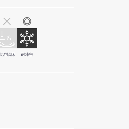
大浴場床
耐凍害