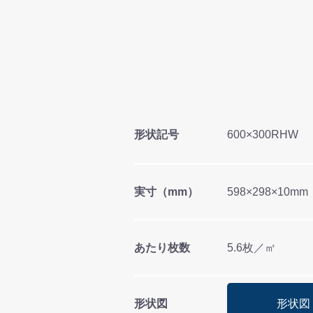
形状記号
600×300RHW
実寸（mm）
598×298×10mm
あたり枚数
5.6枚／㎡
形状図
形状図