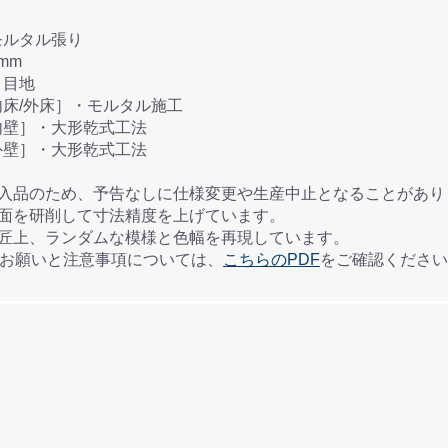
張付け方法： モルタル張り
地幅： 3mm
工： 塗り目地
内床/外床］・モルタル施工
内壁］・大形乾式工法
外壁］・大形乾式工法
輸入品のため、予告なしに仕様変更や生産中止となることがあり
側面を研削して寸法精度を上げています。
意匠上、ランダムな模様と色幅を再現しています。
のお願いと注意事項については、
こちらのPDF
をご確認ください