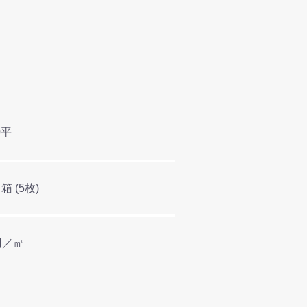
0平
／箱 (5枚)
0円／㎡