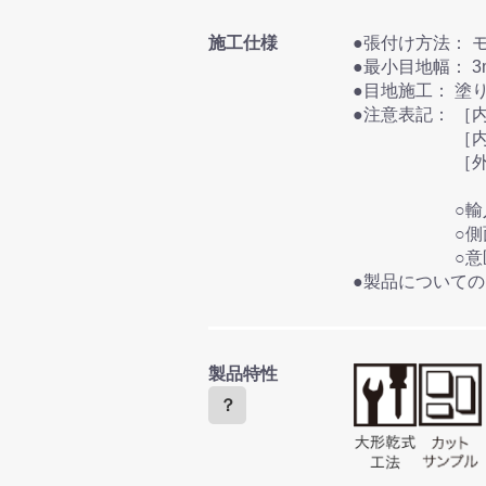
施工仕様
●
●最小目
●目地施
●注意表記：
［
［
［
○
○
○
●製品について
製品特性
？