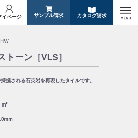
サンプル請求
カタログ請求
マイページ
MENU
RHW
ストーン［VLS］
で採掘される石英岩を再現したタイルです。
／㎡
×10mm