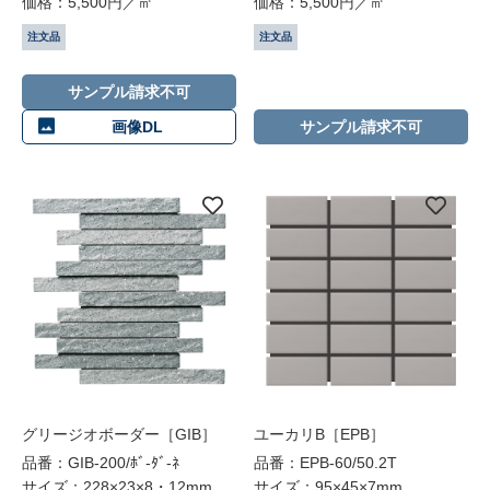
価格：5,500円／㎡
価格：5,500円／㎡
注文品
注文品
サンプル請求不可
画像DL
サンプル請求不可
グリージオボーダー［GIB］
ユーカリB［EPB］
品番：GIB-200/ﾎﾞ-ﾀﾞ-ﾈ
品番：EPB-60/50.2T
サイズ：228×23×8・12mm
サイズ：95×45×7mm